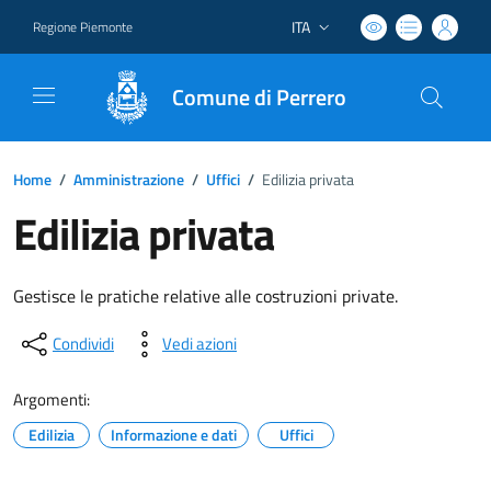
ITA
Regione Piemonte
Lingua attiva:
Comune di Perrero
Home
/
Amministrazione
/
Uffici
/
Edilizia privata
Edilizia privata
Gestisce le pratiche relative alle costruzioni private.
Condividi
Vedi azioni
Argomenti:
Edilizia
Informazione e dati
Uffici