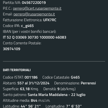
Partita IVA:
04567220019
P.E.C.:
perrero@cert.ruparpiemonte.it
Email:
perrero@ruparpiemonte.it
Fatturazione Elettronica:
UFK7RC
Codice IPA:
c_g465
IBAN (per i vostri bonifici bancari):
IT 52 Q 03069 30730 1000000 46083
Conto Corrente Postale:
30974109
DATI TERRITORIALI
Codice ISTAT:
001186
Codice Catastale:
G465
Abitanti:
557 al 31/12/2024
Denominazione:
Perreresi
Superficie:
63,18
Kmq. Densità:
9
(ab/kmq.)
Santo patrono:
Santa Maria Maddalena - 22 luglio
Altitudine media:
844
m.s.l.m.
Latitudine:
44° 56' 21''
Longitudine:
7° 6' 53''