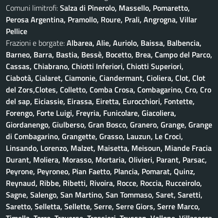
Comuni limitrofi:
Salza di Pinerolo, Massello, Pomaretto,
Perosa Argentina, Pramollo, Roure, Prali, Angrogna, Villar
Pellice
Frazioni e borgate:
Albarea, Alie, Auriolo, Baissa, Balbencia,
Barneo, Barra, Bastia, Bessè, Bocetto, Brea, Campo del Parco,
Cassas, Chiabrano, Chiotti Inferiori, Chiotti Superiori,
Ciabotà, Cialaret, Ciamonie, Ciandermant, Cioliera, Clot, Clot
del Zors,Clotes, Colletto, Comba Crosa, Combagarino, Cro, Cro
del sap, Eiciassie, Eirassa, Eiretta, Eurocchiori, Fontette,
Forengo, Forte Luigi, Freyria, Funicolare, Giacoliera,
Giordanengo, Giulberso, Gran Bosco, Granero, Grange, Grange
di Combagarino, Grangette, Grasso, Lauzun, Le Croci,
Linsando, Lorenzo, Malzet, Maisetta, Meisoun, Miande Fracia
Durant, Moliera, Morasso, Mortaria, Olivieri, Parant, Parsac,
Peyrone, Peyroneo, Pian Faetto, Plancia, Pomarat, Quinz,
Reynaud, Ribbe, Ribetti, Rivoira, Rocce, Roccia, Rucceirolo,
Sagne, Salengo, San Martino, San Tommaso, Saret, Saretti,
Saretto, Selletta, Sellette, Serre, Serre Giors, Serre Marco,
Timella, Torre, Traverse, Trossieri, Trussan, Vallone, Villasecca