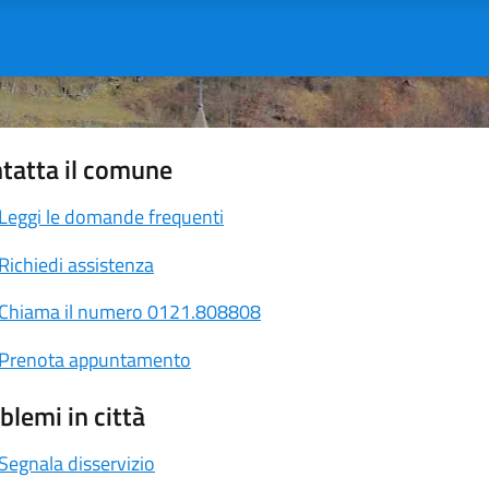
tatta il comune
Leggi le domande frequenti
Richiedi assistenza
Chiama il numero 0121.808808
Prenota appuntamento
blemi in città
Segnala disservizio