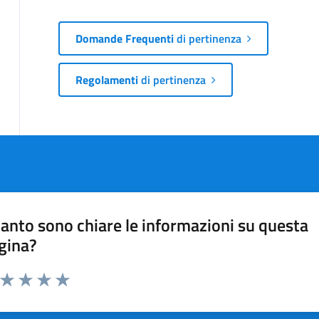
Domande Frequenti
di pertinenza
Regolamenti
di pertinenza
anto sono chiare le informazioni su questa
gina?
a da 1 a 5 stelle la pagina
ta 1 stelle su 5
Valuta 2 stelle su 5
Valuta 3 stelle su 5
Valuta 4 stelle su 5
Valuta 5 stelle su 5