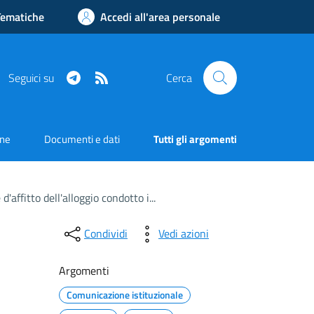
Tematiche
Accedi all'area personale
Telegram
RSS
Seguici su
Cerca
one
Documenti e dati
Tutti gli argomenti
affitto dell'alloggio condotto i...
Condividi
Vedi azioni
Argomenti
Comunicazione istituzionale