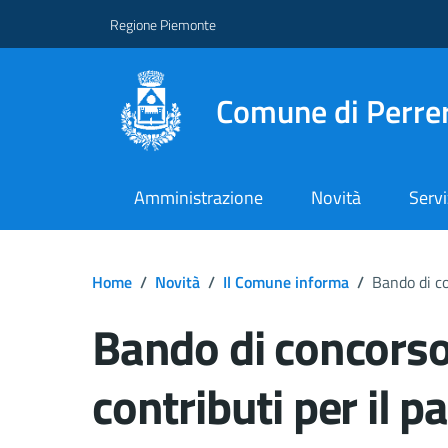
Regione Piemonte
Comune di Perre
Amministrazione
Novità
Servi
Home
/
Novità
/
Il Comune informa
/
Bando di co
Bando di concorso 
contributi per il