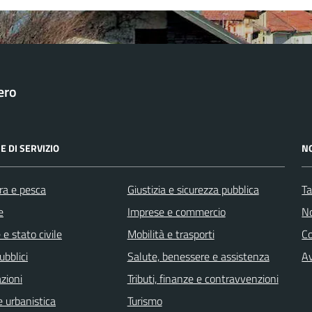
ero
E DI SERVIZIO
N
ra e pesca
Giustizia e sicurezza pubblica
Ta
e
Imprese e commercio
No
e stato civile
Mobilità e trasporti
C
ubblici
Salute, benessere e assistenza
Av
zioni
Tributi, finanze e contravvenzioni
 urbanistica
Turismo