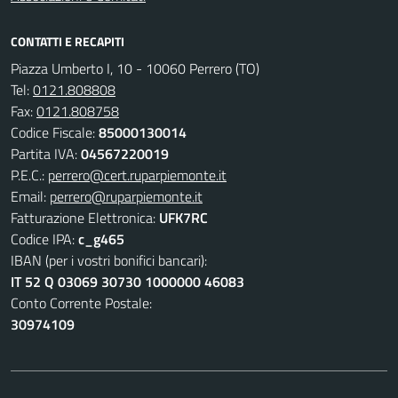
CONTATTI E RECAPITI
Piazza Umberto I, 10 - 10060 Perrero (TO)
Tel:
0121.808808
Fax:
0121.808758
Codice Fiscale:
85000130014
Partita IVA:
04567220019
P.E.C.:
perrero@cert.ruparpiemonte.it
Email:
perrero@ruparpiemonte.it
Fatturazione Elettronica:
UFK7RC
Codice IPA:
c_g465
IBAN (per i vostri bonifici bancari):
IT 52 Q 03069 30730 1000000 46083
Conto Corrente Postale:
30974109