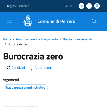
ITA
Regione Piemonte
Lingua attiva:
Comune di Perrero
Home
/
Amministrazione Trasparente
/
Disposizioni generali
/
Burocrazia zero
Burocrazia zero
Condividi
Vedi azioni
Argomenti
Trasparenza amministrativa