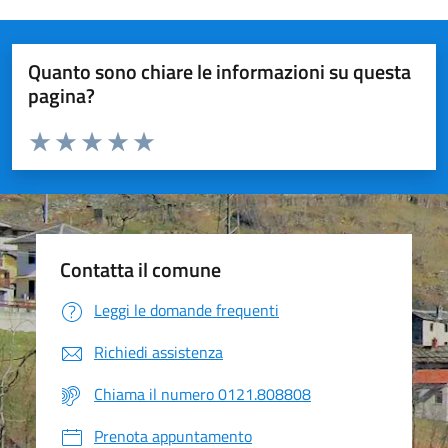
Quanto sono chiare le informazioni su questa
pagina?
Valuta da 1 a 5 stelle la pagina
Valuta 1 stelle su 5
Valuta 2 stelle su 5
Valuta 3 stelle su 5
Valuta 4 stelle su 5
Valuta 5 stelle su 5
Contatta il comune
Leggi le domande frequenti
Richiedi assistenza
Chiama il numero 0121.808808
Prenota appuntamento