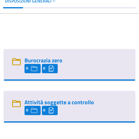
DISPOSIZIONI GENERALI
Burocrazia zero
0
0
Attività soggette a controllo
0
0