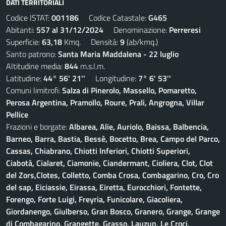
DATI TERRITORIALI
Codice ISTAT:
001186
Codice Catastale:
G465
Abitanti:
557 al 31/12/2024
Denominazione:
Perreresi
Superficie:
63,18
Kmq. Densità:
9
(ab/kmq.)
Santo patrono:
Santa Maria Maddalena - 22 luglio
Altitudine media:
844
m.s.l.m.
Latitudine:
44° 56' 21''
Longitudine:
7° 6' 53''
Comuni limitrofi:
Salza di Pinerolo, Massello, Pomaretto,
Perosa Argentina, Pramollo, Roure, Prali, Angrogna, Villar
Pellice
Frazioni e borgate:
Albarea, Alie, Auriolo, Baissa, Balbencia,
Barneo, Barra, Bastia, Bessè, Bocetto, Brea, Campo del Parco,
Cassas, Chiabrano, Chiotti Inferiori, Chiotti Superiori,
Ciabotà, Cialaret, Ciamonie, Ciandermant, Cioliera, Clot, Clot
del Zors,Clotes, Colletto, Comba Crosa, Combagarino, Cro, Cro
del sap, Eiciassie, Eirassa, Eiretta, Eurocchiori, Fontette,
Forengo, Forte Luigi, Freyria, Funicolare, Giacoliera,
Giordanengo, Giulberso, Gran Bosco, Granero, Grange, Grange
di Combagarino, Grangette, Grasso, Lauzun, Le Croci,