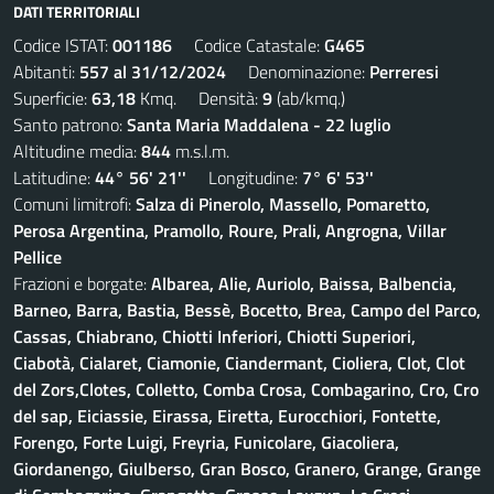
DATI TERRITORIALI
Codice ISTAT:
001186
Codice Catastale:
G465
Abitanti:
557 al 31/12/2024
Denominazione:
Perreresi
Superficie:
63,18
Kmq. Densità:
9
(ab/kmq.)
Santo patrono:
Santa Maria Maddalena - 22 luglio
Altitudine media:
844
m.s.l.m.
Latitudine:
44° 56' 21''
Longitudine:
7° 6' 53''
Comuni limitrofi:
Salza di Pinerolo, Massello, Pomaretto,
Perosa Argentina, Pramollo, Roure, Prali, Angrogna, Villar
Pellice
Frazioni e borgate:
Albarea, Alie, Auriolo, Baissa, Balbencia,
Barneo, Barra, Bastia, Bessè, Bocetto, Brea, Campo del Parco,
Cassas, Chiabrano, Chiotti Inferiori, Chiotti Superiori,
Ciabotà, Cialaret, Ciamonie, Ciandermant, Cioliera, Clot, Clot
del Zors,Clotes, Colletto, Comba Crosa, Combagarino, Cro, Cro
del sap, Eiciassie, Eirassa, Eiretta, Eurocchiori, Fontette,
Forengo, Forte Luigi, Freyria, Funicolare, Giacoliera,
Giordanengo, Giulberso, Gran Bosco, Granero, Grange, Grange