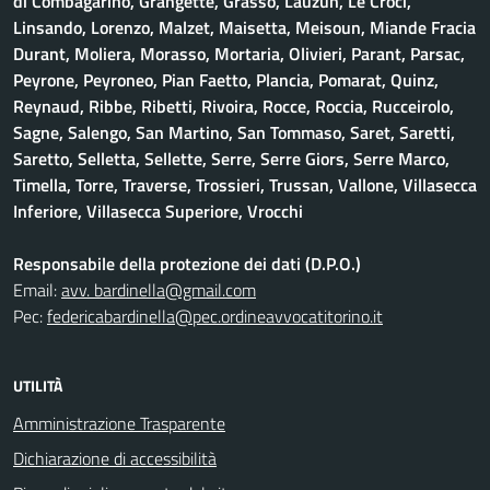
di Combagarino, Grangette, Grasso, Lauzun, Le Croci,
Linsando, Lorenzo, Malzet, Maisetta, Meisoun, Miande Fracia
Durant, Moliera, Morasso, Mortaria, Olivieri, Parant, Parsac,
Peyrone, Peyroneo, Pian Faetto, Plancia, Pomarat, Quinz,
Reynaud, Ribbe, Ribetti, Rivoira, Rocce, Roccia, Rucceirolo,
Sagne, Salengo, San Martino, San Tommaso, Saret, Saretti,
Saretto, Selletta, Sellette, Serre, Serre Giors, Serre Marco,
Timella, Torre, Traverse, Trossieri, Trussan, Vallone, Villasecca
Inferiore, Villasecca Superiore, Vrocchi
Responsabile della protezione dei dati (D.P.O.)
Email:
avv. bardinella@gmail.com
Pec:
federicabardinella@pec.ordineavvocatitorino.it
UTILITÀ
Amministrazione Trasparente
Dichiarazione di accessibilità