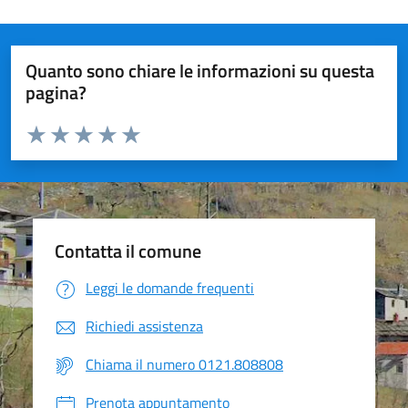
Quanto sono chiare le informazioni su questa
pagina?
Valuta da 1 a 5 stelle la pagina
Valuta 1 stelle su 5
Valuta 2 stelle su 5
Valuta 3 stelle su 5
Valuta 4 stelle su 5
Valuta 5 stelle su 5
Contatta il comune
Leggi le domande frequenti
Richiedi assistenza
Chiama il numero 0121.808808
Prenota appuntamento