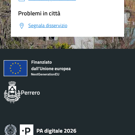
Problemi in città
Segnala disservizio
Perrero