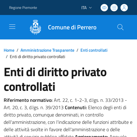
ITA
Regione Piemonte
Lingua attiva:
Comune di Perrero
Home
/
Amministrazione Trasparente
/
Enti controllati
/
Enti di diritto privato controllati
Enti di diritto privato
controllati
Riferimento normativo:
Art. 22, c. 1-2-3, d.lgs. n. 33/2013 -
Art. 20, c. 3, d.lgs. n. 39/2013
Contenuti:
Elenco degli enti di
diritto privato, comunque denominati, in controllo
dell'amministrazione, con l'indicazione delle funzioni attribuite e
delle attività svolte in favore dell'amministrazione o delle
attività di servizio pubblico affidate
Aggiornamento:
Annuale