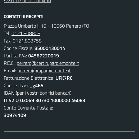
Associazioni e Comitati
CONTATTI E RECAPITI
Piazza Umberto I, 10 - 10060 Perrero (TO)
Tel:
0121.808808
Fax:
0121.808758
Codice Fiscale:
85000130014
Partita IVA:
04567220019
P.E.C.:
perrero@cert.ruparpiemonte.it
Email:
perrero@ruparpiemonte.it
Fatturazione Elettronica:
UFK7RC
Codice IPA:
c_g465
IBAN (per i vostri bonifici bancari):
IT 52 Q 03069 30730 1000000 46083
Conto Corrente Postale:
30974109