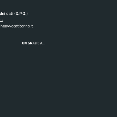
ei dati (D.P.O.)
om
neavvocatitorino.it
UN GRAZIE A...