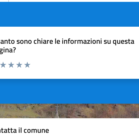
anto sono chiare le informazioni su questa
gina?
a da 1 a 5 stelle la pagina
ta 1 stelle su 5
Valuta 2 stelle su 5
Valuta 3 stelle su 5
Valuta 4 stelle su 5
Valuta 5 stelle su 5
tatta il comune