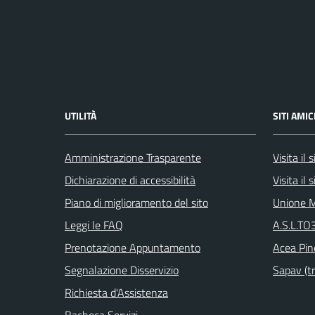
UTILITÀ
SITI AMIC
Amministrazione Trasparente
Visita il
Dichiarazione di accessibilità
Visita il
Piano di miglioramento del sito
Unione M
Leggi le FAQ
A.S.L.TO3
Prenotazione Appuntamento
Acea Pin
Segnalazione Disservizio
Sapav (tr
Richiesta d'Assistenza
Bacheca Servizi