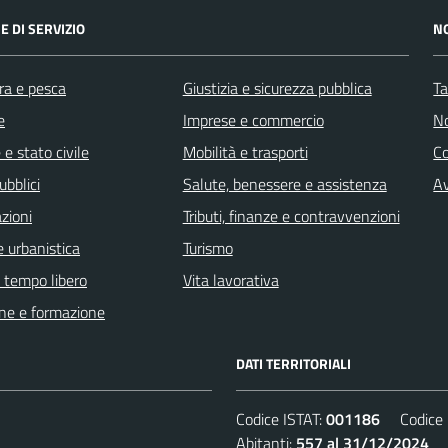
E DI SERVIZIO
N
ra e pesca
Giustizia e sicurezza pubblica
Ta
e
Imprese e commercio
No
e stato civile
Mobilità e trasporti
C
ubblici
Salute, benessere e assistenza
Av
zioni
Tributi, finanze e contravvenzioni
 urbanistica
Turismo
e tempo libero
Vita lavorativa
ne e formazione
DATI TERRITORIALI
Codice ISTAT:
001186
Codice C
Abitanti:
557 al 31/12/2024
De