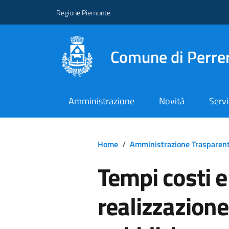
Regione Piemonte
Comune di Perre
Amministrazione
Novità
Servi
Home
/
Amministrazione Trasparen
Tempi costi e 
realizzazione