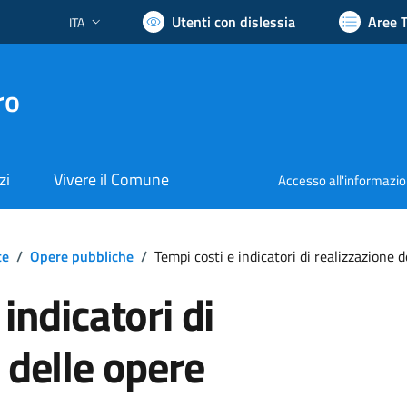
Utenti con dislessia
Aree 
ITA
Lingua attiva:
ro
zi
Vivere il Comune
Accesso all'informazi
te
/
Opere pubbliche
/
Tempi costi e indicatori di realizzazione 
indicatori di
 delle opere