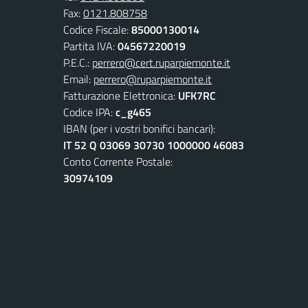
Fax:
0121.808758
Codice Fiscale:
85000130014
Partita IVA:
04567220019
P.E.C.:
perrero@cert.ruparpiemonte.it
Email:
perrero@ruparpiemonte.it
Fatturazione Elettronica:
UFK7RC
Codice IPA:
c_g465
IBAN (per i vostri bonifici bancari):
IT 52 Q 03069 30730 1000000 46083
Conto Corrente Postale:
30974109