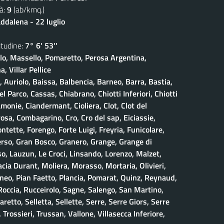
à:
9
(ab/kmq.)
dalena - 22 luglio
udine:
7° 6' 53''
olo, Massello, Pomaretto, Perosa Argentina,
, Villar Pellice
, Auriolo, Baissa, Balbencia, Barneo, Barra, Bastia,
 Parco, Cassas, Chiabrano, Chiotti Inferiori, Chiotti
amonie, Ciandermant, Cioliera, Clot, Clot del
osa, Combagarino, Cro, Cro del sap, Eiciassie,
ontette, Forengo, Forte Luigi, Freyria, Funicolare,
erso, Gran Bosco, Granero, Grange, Grange di
, Lauzun, Le Croci, Linsando, Lorenzo, Malzet,
ia Durant, Moliera, Morasso, Mortaria, Olivieri,
neo, Pian Faetto, Plancia, Pomarat, Quinz, Reynaud,
 Roccia, Rucceirolo, Sagne, Salengo, San Martino,
retto, Selletta, Sellette, Serre, Serre Giors, Serre
 Trossieri, Trussan, Vallone, Villasecca Inferiore,