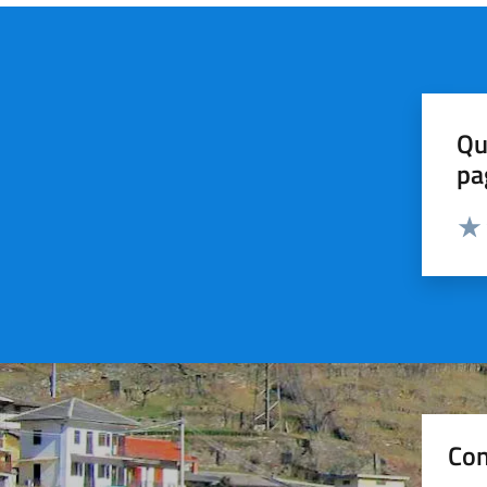
Qu
pa
Valut
Valu
Con