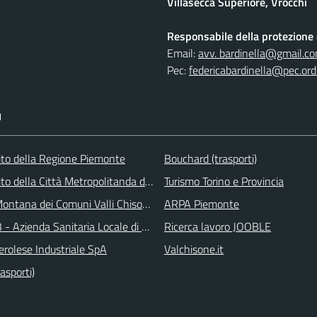
Villasecca Superiore, Vrocchi
Responsabile della protezione d
Email:
avv. bardinella@gmail.c
Pec:
federicabardinella@pec.ordi
I
 sito della Regione Piemonte
Bouchard (trasporti)
 sito della Città Metropolitanda di Torino
Turismo Torino e Provincia
ontana dei Comuni Valli Chisone e Germanasca
ARPA Piemonte
 - Azienda Sanitaria Locale di Collegno e Pinerolo
Ricerca lavoro JOOBLE
erolese Industriale SpA
Valchisone.it
asporti)