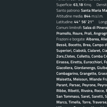
Superficie:
63,18
Kmq. Densit
Santo patrono:
Santa Maria Mad
Altitudine media:
844
m.s.l.m.
Latitudine:
44° 56' 21''
Longit
Comuni limitrofi:
Salza di Piner
Pramollo, Roure, Prali, Angrogna
Frazioni e borgate:
Albarea, Alie
Bessè, Bocetto, Brea, Campo del
Superiori, Ciabotà, Cialaret, Ci
Zors,Clotes, Colletto, Comba Cr
Eirassa, Eiretta, Eurocchiori, F
Giacoliera, Giordanengo, Giulb
Combagarino, Grangette, Grasso
Maisetta, Meisoun, Miande Frac
Parant, Parsac, Peyrone, Peyro
Ribbe, Ribetti, Rivoira, Rocce,
San Tommaso, Saret, Saretti, Sa
Marco, Timella, Torre, Traverse,