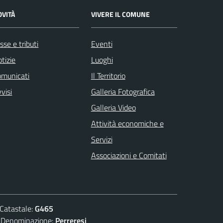
OVITÀ
VIVERE IL COMUNE
sse e tributi
Eventi
tizie
Luoghi
omunicati
Il Territorio
visi
Galleria Fotografica
Galleria Video
Attività economiche e
Servizi
Associazioni e Comitati
atastale:
G465
nominazione:
Perreresi