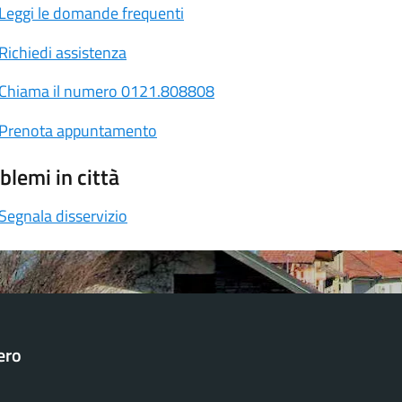
Leggi le domande frequenti
Richiedi assistenza
Chiama il numero 0121.808808
Prenota appuntamento
blemi in città
Segnala disservizio
ero