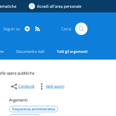
Tematiche
Accedi all'area personale
Telegram
RSS
Seguici su
Cerca
one
Documenti e dati
Tutti gli argomenti
delle opere pubbliche
Condividi
Vedi azioni
Argomenti
Trasparenza amministrativa